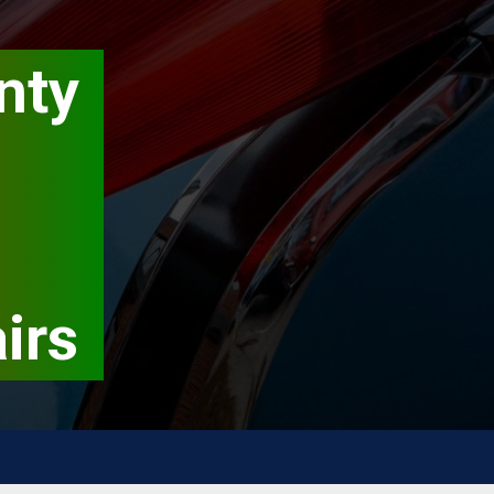
nty
irs