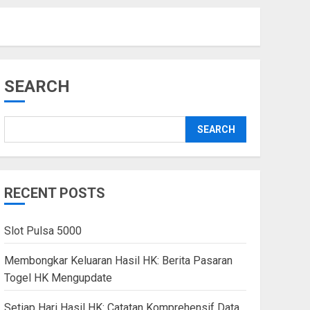
SEARCH
SEARCH
RECENT POSTS
Slot Pulsa 5000
Membongkar Keluaran Hasil HK: Berita Pasaran
Togel HK Mengupdate
Setiap Hari Hasil HK: Catatan Komprehensif Data