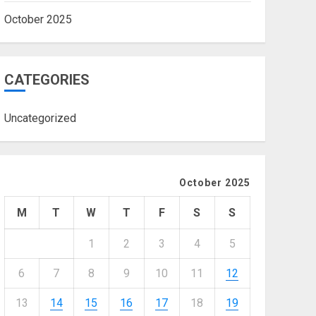
October 2025
CATEGORIES
Uncategorized
October 2025
M
T
W
T
F
S
S
1
2
3
4
5
6
7
8
9
10
11
12
13
14
15
16
17
18
19