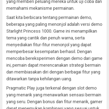
yang memberi peluang mereka untuk uji coba dan
memahami mekanisme permainan.
Saat kita berbicara tentang permainan demo,
beberapa yang paling menonjol adalah versi demo
Starlight Princess 1000. Game ini menampilkan
tema yang cantik dan penuh warna, serta
menyediakan fitur-fitur menonjol yang dapat
memperbesar kesempatan berhasil. Dengan
mencoba bereksperimen dengan demo dari game
ini, pemain dapat merencanakan strategi bermain
dan membiasakan diri dengan berbagai fitur yang
ditawarkan tanpa kehilangan uang.
Pragmatic Play juga terkenal dengan slot demo
yang menarik yang menawarkan sensasi bermain
yang seru. Dengan bonus dan fitur menarik, gamer
dapat menemukan kombinasi yang sesuai untuk