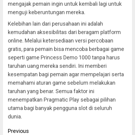
mengajak pemain ingin untuk kembali lagi untuk
menguji keberuntungan mereka.
Kelebihan lain dari perusahaan ini adalah
kemudahan aksesibilitas dari beragam platform
online. Melalui ketersediaan versi percobaan
gratis, para pemain bisa mencoba berbagai game
seperti game Princess Demo 1000 tanpa harus
taruhan uang mereka sendiri. Ini memberi
kesempatan bagi pemain agar mempelajari serta
memahami aturan game sebelum melakukan
taruhan yang benar. Semua faktor ini
menempatkan Pragmatic Play sebagai pilihan
utama bagi banyak pengguna slot di seluruh
dunia.
Post
Previous