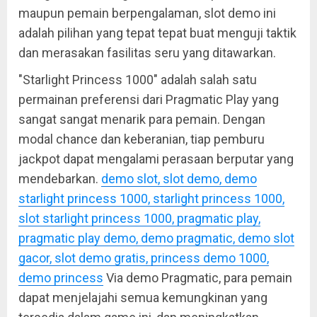
maupun pemain berpengalaman, slot demo ini
adalah pilihan yang tepat tepat buat menguji taktik
dan merasakan fasilitas seru yang ditawarkan.
"Starlight Princess 1000" adalah salah satu
permainan preferensi dari Pragmatic Play yang
sangat sangat menarik para pemain. Dengan
modal chance dan keberanian, tiap pemburu
jackpot dapat mengalami perasaan berputar yang
mendebarkan.
demo slot, slot demo, demo
starlight princess 1000, starlight princess 1000,
slot starlight princess 1000, pragmatic play,
pragmatic play demo, demo pragmatic, demo slot
gacor, slot demo gratis, princess demo 1000,
demo princess
Via demo Pragmatic, para pemain
dapat menjelajahi semua kemungkinan yang