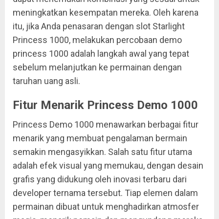
meningkatkan kesempatan mereka. Oleh karena
itu, jika Anda penasaran dengan slot Starlight
Princess 1000, melakukan percobaan demo
princess 1000 adalah langkah awal yang tepat
sebelum melanjutkan ke permainan dengan
taruhan uang asli.
Fitur Menarik Princess Demo 1000
Princess Demo 1000 menawarkan berbagai fitur
menarik yang membuat pengalaman bermain
semakin mengasyikkan. Salah satu fitur utama
adalah efek visual yang memukau, dengan desain
grafis yang didukung oleh inovasi terbaru dari
developer ternama tersebut. Tiap elemen dalam
permainan dibuat untuk menghadirkan atmosfer