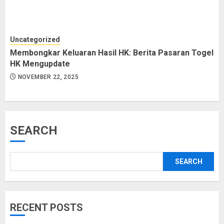
Uncategorized
Membongkar Keluaran Hasil HK: Berita Pasaran Togel
HK Mengupdate
NOVEMBER 22, 2025
SEARCH
SEARCH
RECENT POSTS