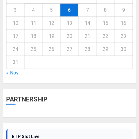
3
4
5
6
7
8
9
10
11
12
13
14
15
16
17
18
19
20
21
22
23
24
25
26
27
28
29
30
31
« Nov
PARTNERSHIP
RTP Slot Live