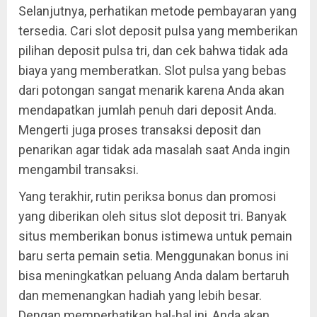
Selanjutnya, perhatikan metode pembayaran yang
tersedia. Cari slot deposit pulsa yang memberikan
pilihan deposit pulsa tri, dan cek bahwa tidak ada
biaya yang memberatkan. Slot pulsa yang bebas
dari potongan sangat menarik karena Anda akan
mendapatkan jumlah penuh dari deposit Anda.
Mengerti juga proses transaksi deposit dan
penarikan agar tidak ada masalah saat Anda ingin
mengambil transaksi.
Yang terakhir, rutin periksa bonus dan promosi
yang diberikan oleh situs slot deposit tri. Banyak
situs memberikan bonus istimewa untuk pemain
baru serta pemain setia. Menggunakan bonus ini
bisa meningkatkan peluang Anda dalam bertaruh
dan memenangkan hadiah yang lebih besar.
Dengan memperhatikan hal-hal ini, Anda akan