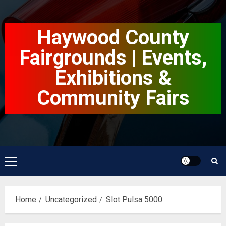
Skip
to
Haywood County
content
Fairgrounds | Events,
Exhibitions &
Community Fairs
Primary
Menu
Home
Uncategorized
Slot Pulsa 5000