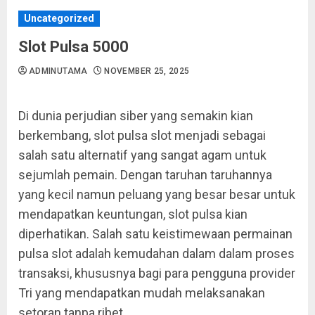
Uncategorized
Slot Pulsa 5000
ADMINUTAMA
NOVEMBER 25, 2025
Di dunia perjudian siber yang semakin kian
berkembang, slot pulsa slot menjadi sebagai
salah satu alternatif yang sangat agam untuk
sejumlah pemain. Dengan taruhan taruhannya
yang kecil namun peluang yang besar besar untuk
mendapatkan keuntungan, slot pulsa kian
diperhatikan. Salah satu keistimewaan permainan
pulsa slot adalah kemudahan dalam dalam proses
transaksi, khususnya bagi para pengguna provider
Tri yang mendapatkan mudah melaksanakan
setoran tanpa ribet.