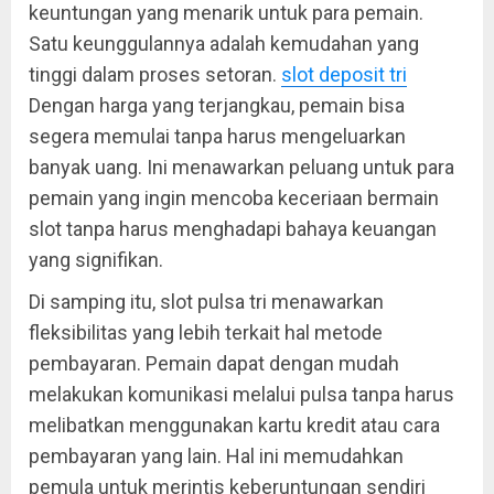
keuntungan yang menarik untuk para pemain.
Satu keunggulannya adalah kemudahan yang
tinggi dalam proses setoran.
slot deposit tri
Dengan harga yang terjangkau, pemain bisa
segera memulai tanpa harus mengeluarkan
banyak uang. Ini menawarkan peluang untuk para
pemain yang ingin mencoba keceriaan bermain
slot tanpa harus menghadapi bahaya keuangan
yang signifikan.
Di samping itu, slot pulsa tri menawarkan
fleksibilitas yang lebih terkait hal metode
pembayaran. Pemain dapat dengan mudah
melakukan komunikasi melalui pulsa tanpa harus
melibatkan menggunakan kartu kredit atau cara
pembayaran yang lain. Hal ini memudahkan
pemula untuk merintis keberuntungan sendiri