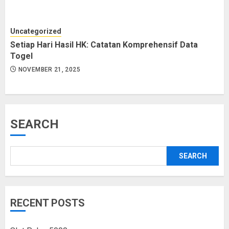
Uncategorized
Setiap Hari Hasil HK: Catatan Komprehensif Data
Togel
NOVEMBER 21, 2025
SEARCH
SEARCH
RECENT POSTS