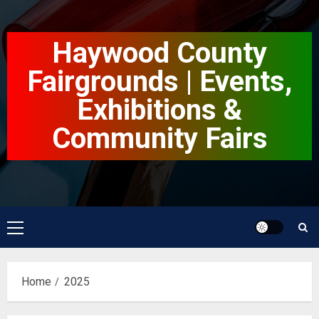
Skip
to
Haywood County
content
Fairgrounds | Events,
Exhibitions &
Community Fairs
Primary
Menu
Home
2025