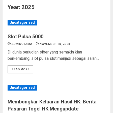
Year:
2025
Uncategorized
Slot Pulsa 5000
ADMINUTAMA
NOVEMBER 25, 2025
Di dunia perjudian siber yang semakin kian
berkembang, slot pulsa slot menjadi sebagai salah...
READ MORE
Uncategorized
Membongkar Keluaran Hasil HK: Berita
Pasaran Togel HK Mengupdate