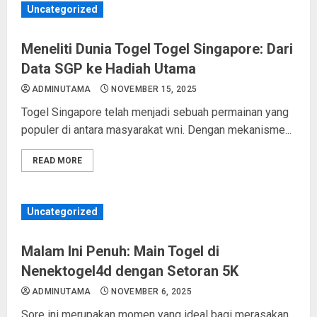
Uncategorized
Meneliti Dunia Togel Togel Singapore: Dari
Data SGP ke Hadiah Utama
ADMINUTAMA
NOVEMBER 15, 2025
Togel Singapore telah menjadi sebuah permainan yang
populer di antara masyarakat wni. Dengan mekanisme...
READ MORE
Uncategorized
Malam Ini Penuh: Main Togel di
Nenektogel4d dengan Setoran 5K
ADMINUTAMA
NOVEMBER 6, 2025
Sore ini merupakan momen yang ideal bagi merasakan