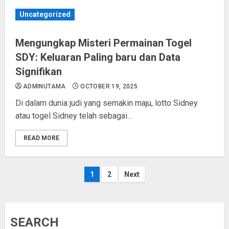
Uncategorized
Mengungkap Misteri Permainan Togel
SDY: Keluaran Paling baru dan Data
Signifikan
ADMINUTAMA
OCTOBER 19, 2025
Di dalam dunia judi yang semakin maju, lotto Sidney
atau togel Sidney telah sebagai...
READ MORE
Posts
1
2
Next
pagination
SEARCH