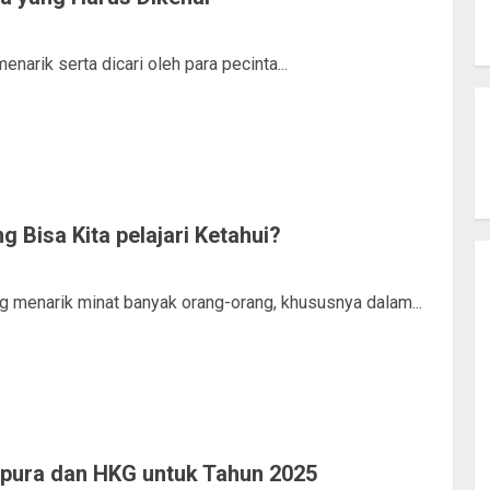
narik serta dicari oleh para pecinta...
 Bisa Kita pelajari Ketahui?
 menarik minat banyak orang-orang, khususnya dalam...
apura dan HKG untuk Tahun 2025