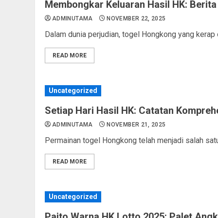
Membongkar Keluaran Hasil HK: Berit
ADMINUTAMA
NOVEMBER 22, 2025
Dalam dunia perjudian, togel Hongkong yang kerap d
READ MORE
Uncategorized
Setiap Hari Hasil HK: Catatan Kompreh
ADMINUTAMA
NOVEMBER 21, 2025
Permainan togel Hongkong telah menjadi salah satu 
READ MORE
Uncategorized
Paito Warna HK Lotto 2025: Palet Angk