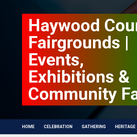
Skip
to
Haywood Cou
content
Fairgrounds |
Events,
Exhibitions &
Community Fa
HOME
CELEBRATION
GATHERING
HERITAGE