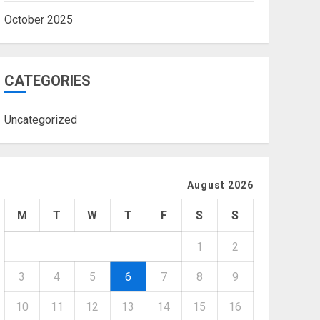
October 2025
CATEGORIES
Uncategorized
August 2026
M
T
W
T
F
S
S
1
2
3
4
5
6
7
8
9
10
11
12
13
14
15
16