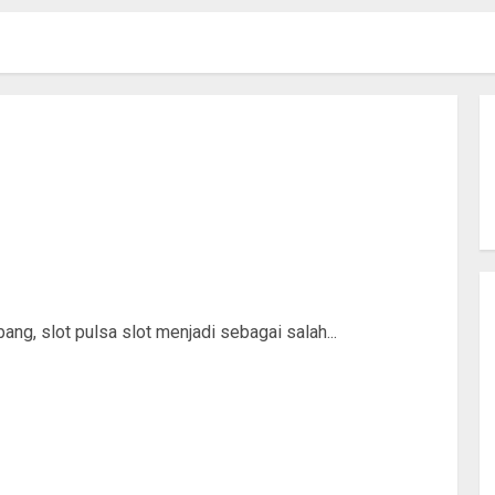
ng, slot pulsa slot menjadi sebagai salah...