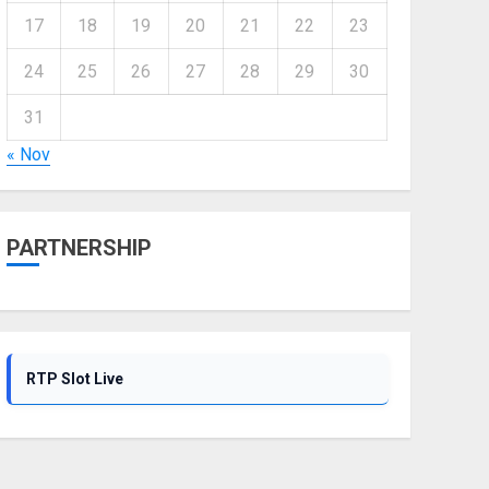
17
18
19
20
21
22
23
24
25
26
27
28
29
30
31
« Nov
PARTNERSHIP
RTP Slot Live